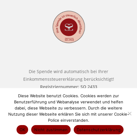
Die Spende wird automatisch bei Ihrer
Einkommenssteuererklärung berücksichtigt!
Registriernummer: SO 2433
Diese Website benutzt Cookies. Cookies werden zur
Benutzerführung und Webanalyse verwendet und helfen
dabei, diese Webseite zu verbessern. Durch die weitere
Nutzung dieser Webseite erklären Sie sich mit unserer Cookie-
Police einverstanden.
Impressum
Datenschutz & AGB
Cookie-Richtlinien
OK
Nicht zustimmen
Datenschutzerklärung
mit
gemacht © Tanja Madita 2026